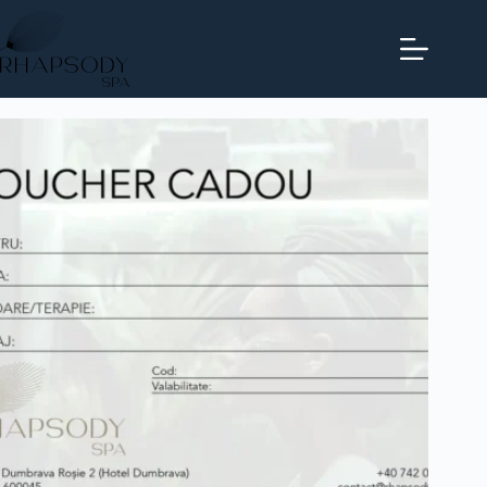
Prima pagină
Masaje
ANTICELLULITE