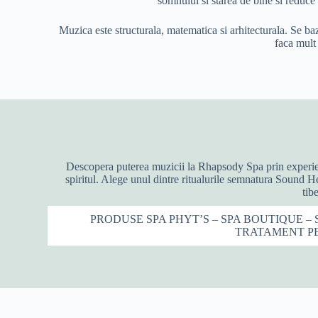
somnului si starea de bine si reduce
Muzica este structurala, matematica si arhitecturala. Se ba
faca mult 
Descopera puterea muzicii la Rhapsody Spa prin experient
spiritul. Alege unul dintre ritualurile semnatura Sound H
tib
PRODUSE SPA PHYT’S – SPA BOUTIQUE –
TRATAMENT P