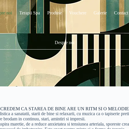
pre noi
Terapii Spa
Produse
Vouchere
Galerie
Contact
Despre noi
CREDEM CA STAREA DE BINE ARE UN RITM SI O MELODIE
ica a sanatatii, starii de bine si relaxarii, cu muzica ca o tapiserie preti
e brodam in continuu, stari, amintiri si impresii.
spira maretie, de a reduce anxietatea si tensiunea arteriala, sporeste creat