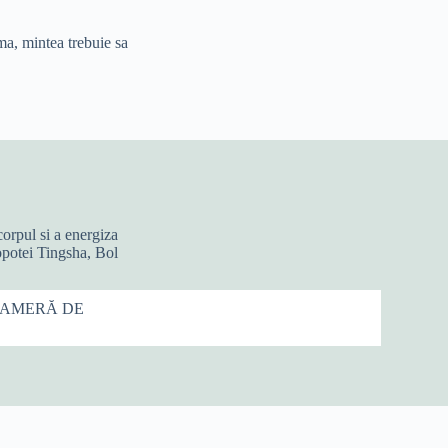
ma, mintea trebuie sa
orpul si a energiza
lopotei Tingsha, Bol
CAMER
Ă
DE