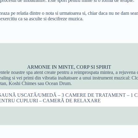
 procesul de imbatranire. Este sport pentru minte si o forma de terapie.
zeaza pe relatia dintre o nota si urmatoarea si, chiar daca nu ne dam sea
exercitiu ca sa asculte si descifreze muzica.
ARMONIE IN MINTE, CORP SI SPIRIT
ele noastre spa atent create pentru a reimprospata mintea, a rejuvena c
ealing si vei primi din vibratia inaltatoare a unui instrument muzical: C
etan, Koshi Chimes sau Ocean Drum.
 SAUN
Ă
USCATĂ/UMEDĂ – 3 CAMERE DE TRATAMENT – 1 
ENTRU CUPLURI – CAMERĂ DE RELAXARE