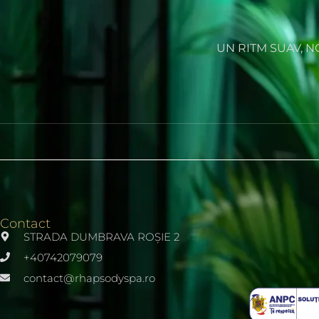
UN RITM SUAV, 
Contact
STRADA DUMBRAVA ROȘIE 2
+40742079079
contact@rhapsodyspa.ro